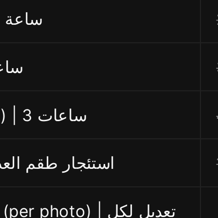
on | ساعة واحدة
on | ساعتين
3 hours session (max) | 3 ساعات
rental | استئجار طقم العدسات
hoto) | تعديل لكل