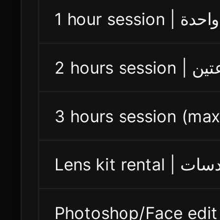
1 hour sessi
2 hours sessi
Lens kit 
Photoshop/Face edit (per p